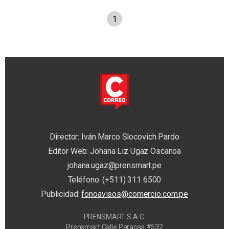
1
Director: Iván Marco Slocovich Pardo
Editor Web: Johana Liz Ugaz Oscanoa
johana.ugaz@prensmart.pe
Teléfono: (+511) 311 6500
Publicidad:
fonoavisos@comercio.com.pe
PRENSMART S.A.C.
Prensmart Calle Paracas #532