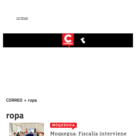
CORREO
>
ropa
ropa
MOQUEGUA
Moquegua: Fiscalía interviene