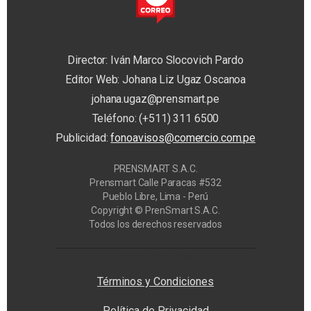
Director: Iván Marco Slocovich Pardo
Editor Web: Johana Liz Ugaz Oscanoa
johana.ugaz@prensmart.pe
Teléfono: (+511) 311 6500
Publicidad:
fonoavisos@comercio.com.pe
PRENSMART S.A.C.
Prensmart Calle Paracas #532
Pueblo Libre, Lima - Perú
Copyright © PrenSmart S.A.C.
Todos los derechos reservados
Privacy Manager
Términos y Condiciones
Política de Privacidad