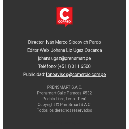
Director: Iván Marco Slocovich Pardo
Editor Web: Johana Liz Ugaz Oscanoa
johana.ugaz@prensmart.pe
Teléfono: (+511) 311 6500
Publicidad:
fonoavisos@comercio.com.pe
PRENSMART S.A.C.
Prensmart Calle Paracas #532
Pueblo Libre, Lima - Perú
Copyright © PrenSmart S.A.C.
Todos los derechos reservados
Privacy Manager