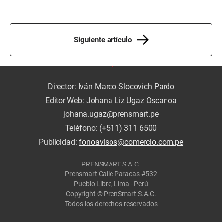
Siguiente artículo
Director: Iván Marco Slocovich Pardo
Editor Web: Johana Liz Ugaz Oscanoa
johana.ugaz@prensmart.pe
Teléfono: (+511) 311 6500
Publicidad:
fonoavisos@comercio.com.pe
PRENSMART S.A.C.
Prensmart Calle Paracas #532
Pueblo Libre, Lima - Perú
Copyright © PrenSmart S.A.C.
Todos los derechos reservados