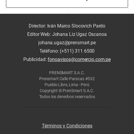
Director: Iván Marco Slocovich Pardo
Editor Web: Johana Liz Ugaz Oscanoa
johana.ugaz@prensmart.pe
Teléfono: (+511) 311 6500
Publicidad:
fonoavisos@comercio.com.pe
PRENSMART S.A.C.
Prensmart Calle Paracas #532
Pueblo Libre, Lima - Perú
Copyright © PrenSmart S.A.C.
Todos los derechos reservados
Términos y Condiciones