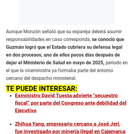
Aunque Monzón señaló que su expareja deberá asumir
responsabilidades en caso corresponda,
se conoció que
Guzmán logró que el Estado cubriera su defensa legal
en dos procesos, uno de ellos pocos días después de
dejar el Ministerio de Salud en mayo de 2025,
periodo en
el que la viceministra ya formaba parte del entorno
cercano del despacho ministerial.
TE PUEDE INTERESAR:
Exministro David Tuesta advierte “secuestro
fiscal” por parte del Congreso ante debilidad del
Ejecutivo
Zhihua Yang, empresario cercano a José Jerí,
fue investigado por minería ilegal en Cajamarca