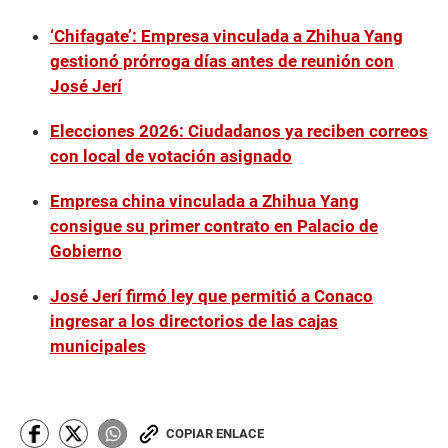
‘Chifagate’: Empresa vinculada a Zhihua Yang
gestionó prórroga días antes de reunión con
José Jerí
Elecciones 2026: Ciudadanos ya reciben correos
con local de votación asignado
Empresa china vinculada a Zhihua Yang
consigue su primer contrato en Palacio de
Gobierno
José Jerí firmó ley que permitió a Conaco
ingresar a los directorios de las cajas
municipales
COPIAR ENLACE