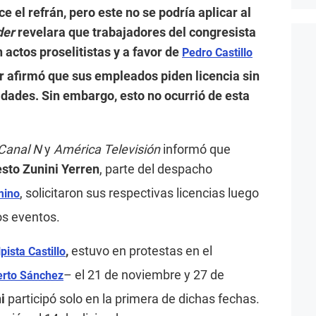
e el refrán, pero este no se podría aplicar al
der
revelara que trabajadores del congresista
 actos proselitistas y a favor de
Pedro Castillo
dor afirmó que sus empleados piden licencia sin
idades. Sin embargo, esto no ocurrió de esta
Canal N
y
América Televisión
informó que
sto Zunini Yerren
, parte del despacho
, solicitaron sus respectivas licencias luego
mino
os eventos.
,
estuvo en protestas en el
pista Castillo
– el 21 de noviembre y 27 de
rto Sánchez
ni
participó solo en la primera de dichas fechas.