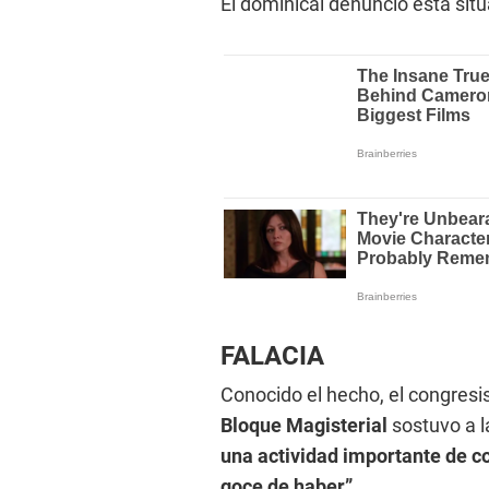
El dominical denunció esta situ
FALACIA
Conocido el hecho, el congresi
Bloque Magisterial
sostuvo a l
una actividad importante de co
goce de haber”
.