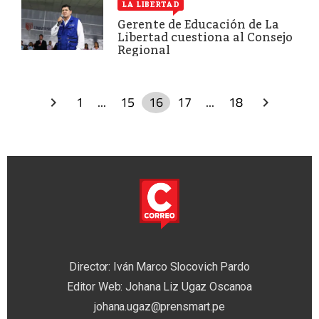
LA LIBERTAD
Gerente de Educación de La
Libertad cuestiona al Consejo
Regional
1
...
15
16
17
...
18
Director: Iván Marco Slocovich Pardo
Editor Web: Johana Liz Ugaz Oscanoa
johana.ugaz@prensmart.pe