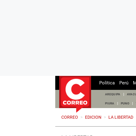
Política
Perú
M
AREQUIPA
AYAC
PIURA
PUNO
CORREO
>
EDICION
>
LA LIBERTAD