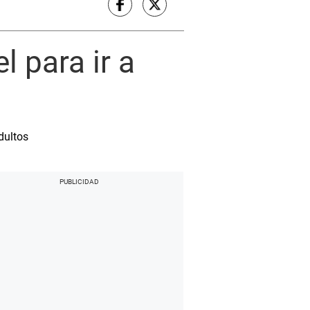
l para ir a
dultos