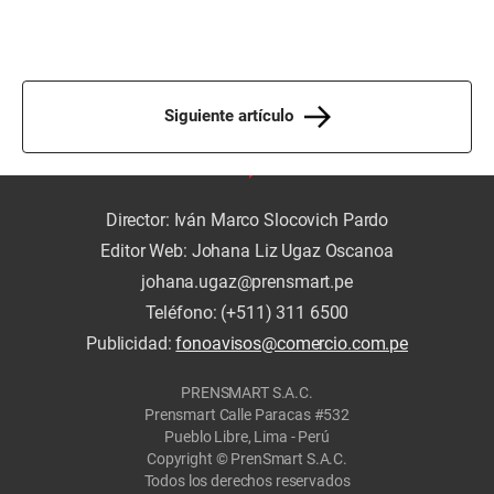
Siguiente artículo
Director: Iván Marco Slocovich Pardo
Editor Web: Johana Liz Ugaz Oscanoa
johana.ugaz@prensmart.pe
Teléfono: (+511) 311 6500
Publicidad:
fonoavisos@comercio.com.pe
PRENSMART S.A.C.
Prensmart Calle Paracas #532
Pueblo Libre, Lima - Perú
Copyright © PrenSmart S.A.C.
Todos los derechos reservados