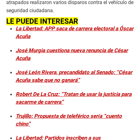
atrapados realizaron varios disparos contra el vehículo de
seguridad ciudadana.
LE PUEDE INTERESAR
La Libertad: APP saca de carrera electoral a Óscar
Acuña
José Murgia cuestiona nueva renuncia de César
Acuña
José León Rivera, precandidato al Senado: “César
Acuña sabe que no ganará”
Robert De La Cruz: “Tratan de usar la justicia para
sacarme de carrera”
Trujillo: Propuesta de teleférico sería “cuento
chino”
La Libertad: Partidos inscriben a sus