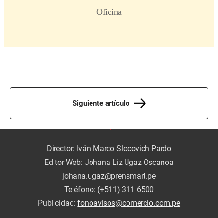
Siguiente artículo
Director: Iván Marco Slocovich Pardo
Editor Web: Johana Liz Ugaz Oscanoa
johana.ugaz@prensmart.pe
Teléfono: (+511) 311 6500
Publicidad:
fonoavisos@comercio.com.pe