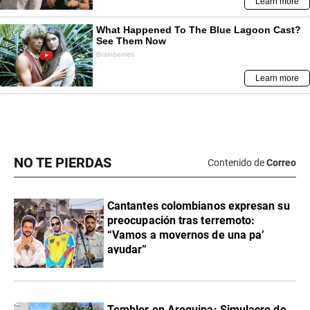
NO TE PIERDAS
Contenido de
Correo
Cantantes colombianos expresan su
preocupación tras terremoto:
“Vamos a movernos de una pa’
ayudar”
Temblor en Arequipa: Simulacro de