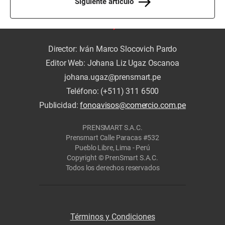
Siguiente artículo
Director: Iván Marco Slocovich Pardo
Editor Web: Johana Liz Ugaz Oscanoa
johana.ugaz@prensmart.pe
Teléfono: (+511) 311 6500
Publicidad:
fonoavisos@comercio.com.pe
PRENSMART S.A.C.
Prensmart Calle Paracas #532
Pueblo Libre, Lima - Perú
Copyright © PrenSmart S.A.C.
Todos los derechos reservados
Términos y Condiciones