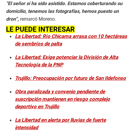
n
“El señor si ha sido asistido. Estamos coberturando su
d
s
domicilio, tenemos las fotografías, hemos puesto un
dron”,
remarcó Moreno.
LE PUEDE INTERESAR
La Libertad: Río Chicama arrasa con 10 hectáreas
de sembríos de palta
La Libertad: Exige potenciar la División de Alta
Tecnología de la PNP
Trujillo: Preocupación por futuro de San Ildefonso
Obra paralizada y convenio pendiente de
suscripción mantienen en riesgo complejo
deportivo en Trujillo
La Libertad en alerta por lluvias de fuerte
intensidad