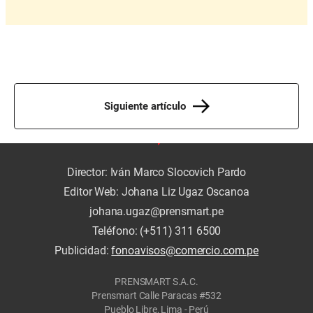
Siguiente artículo
Director: Iván Marco Slocovich Pardo
Editor Web: Johana Liz Ugaz Oscanoa
johana.ugaz@prensmart.pe
Teléfono: (+511) 311 6500
Publicidad:
fonoavisos@comercio.com.pe
PRENSMART S.A.C.
Prensmart Calle Paracas #532
Pueblo Libre, Lima - Perú