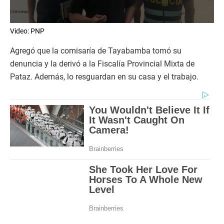
0
Video: PNP
s
e
c
Agregó que la comisaría de Tayabamba tomó su
o
denuncia y la derivó a la Fiscalía Provincial Mixta de
n
d
Pataz. Además, lo resguardan en su casa y el trabajo.
s
o
f
2
m
i
n
u
t
e
s
,
2
4
s
e
c
o