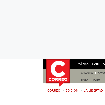
Política
Perú
M
AREQUIPA
AYAC
PIURA
PUNO
CORREO
>
EDICION
>
LA LIBERTAD