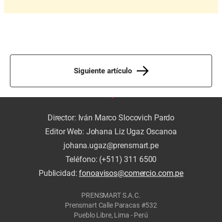
Siguiente artículo
Director: Iván Marco Slocovich Pardo
Editor Web: Johana Liz Ugaz Oscanoa
johana.ugaz@prensmart.pe
Teléfono: (+511) 311 6500
Publicidad:
fonoavisos@comercio.com.pe
PRENSMART S.A.C.
Prensmart Calle Paracas #532
Pueblo Libre, Lima - Perú