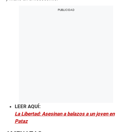
7
s
e
c
o
n
d
s
LEER AQUÍ:
La Libertad: Asesinan a balazos a un joven en
Pataz