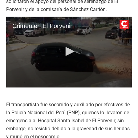
solicitaron el apoyo del personal de serenazgo de El
Porvenir y de la comisaría de Sánchez Carrión.
Crimen en El Porvenir
0
s
e
c
El transportista fue socorrido y auxiliado por efectivos de
o
la Policía Nacional del Perú (PNP), quienes lo llevaron de
n
d
emergencia al Hospital Santa Isabel de El Porvenir; sin
s
embargo, no resistió debido a la gravedad de sus heridas
o
f
y murió en el nosocomio.