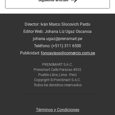
Director: Iván Marco Slocovich Pardo
Editor Web: Johana Liz Ugaz Oscanoa
johana.ugaz@prensmart.pe
Teléfono: (+511) 311 6500
Publicidad:
fonoavisos@comercio.com.pe
PRENSMART S.A.C.
Prensmart Calle Paracas #532
Pueblo Libre, Lima - Perú
Copyright © PrenSmart S.A.C.
Todos los derechos reservados
Términos y Condiciones