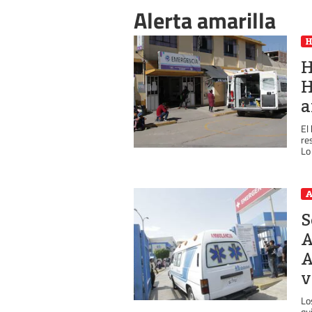
Alerta amarilla
H
H
a
El
re
Lo
A
S
A
A
v
Lo
qu