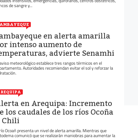
idados Intensivos, emergencias, quirófanos, centros obstétricos,
ncos de sangre y...
LAMBAYEQUE
ambayeque en alerta amarilla
or intenso aumento de
emperaturas, advierte Senamhi
 aviso meteorológico establece tres rangos térmicos en el
partamento. Autoridades recomiendan evitar el sol y reforzar la
dratación.
REQUIPA
lerta en Arequipa: Incremento
e los caudales de los ríos Ocoña
 Chili
 río Ocoañ presenta un nivel de alerta amarilla. Mientras que
todema comunicó que se realizarán maniobras para aumentar la