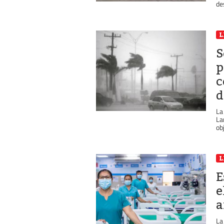
de
L
S
p
c
d
La
La
ob
L
E
e
a
La