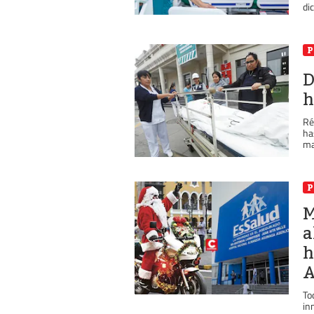
di
P
D
h
Ré
ha
ma
P
M
a
h
A
To
in