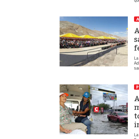
A
A
s
f
La
Ad
sa
P
A
m
t
i
La