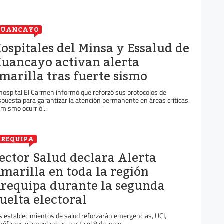
HUANCAYO
ospitales del Minsa y Essalud de
uancayo activan alerta
marilla tras fuerte sismo
 hospital El Carmen informó que reforzó sus protocolos de
spuesta para garantizar la atención permanente en áreas críticas.
 mismo ocurrió...
REQUIPA
ector Salud declara Alerta
marilla en toda la región
requipa durante la segunda
uelta electoral
s establecimientos de salud reforzarán emergencias, UCI,
irófanos y ambulancias hasta el 8 de junio.