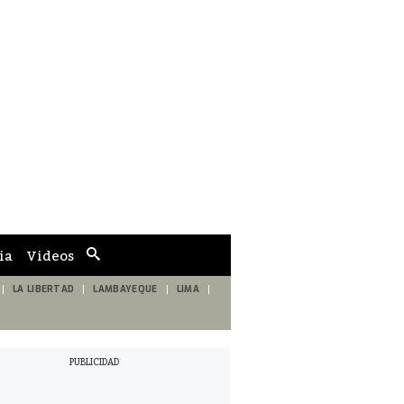
ia
Videos
Cuadro
de
búsqueda
LA LIBERTAD
LAMBAYEQUE
LIMA