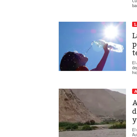
Cu
ba
L
p
t
El
de
hi
A
A
d
y
El
Au