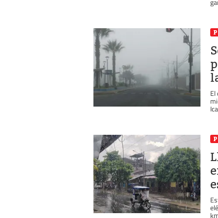
ga
P
S
p
l
El
mi
Ica
P
L
e
e
Es
el
km