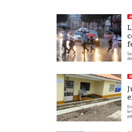
A
L
c
f
Se
di
J
e
En
br
po