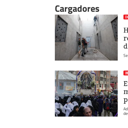
Cargadores
I
H
r
d
Se
E
m
p
Ad
de