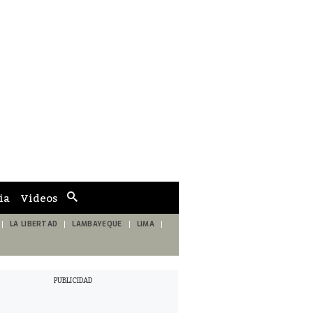
ia
Videos
Cuadro
de
búsqueda
LA LIBERTAD
LAMBAYEQUE
LIMA