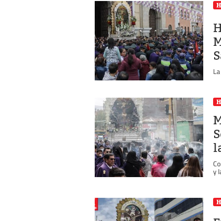
H
M
S
La
M
S
l
Co
y 