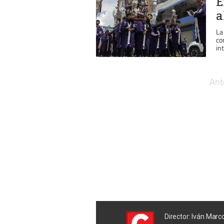
E
a
La
co
in
Ant
Director: Iván Marc