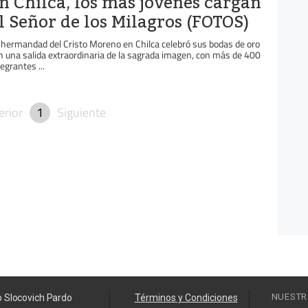
n Chilca, los más jóvenes cargan
l Señor de los Milagros (FOTOS)
 hermandad del Cristo Moreno en Chilca celebró sus bodas de oro
n una salida extraordinaria de la sagrada imagen, con más de 400
tegrantes ...
erior
1
Siguiente
NUESTR
o Slocovich Pardo
Términos y Condiciones