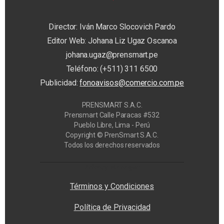
Director: Iván Marco Slocovich Pardo
Editor Web: Johana Liz Ugaz Oscanoa
johana.ugaz@prensmart.pe
Teléfono: (+511) 311 6500
Publicidad:
fonoavisos@comercio.com.pe
PRENSMART S.A.C.
Prensmart Calle Paracas #532
Pueblo Libre, Lima - Perú
Copyright © PrenSmart S.A.C.
Todos los derechos reservados
Privacy Manager
Términos y Condiciones
Política de Privacidad