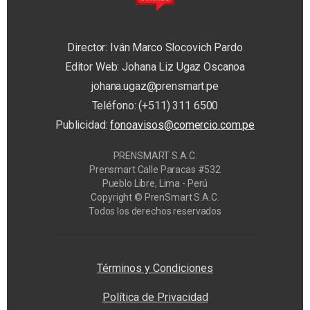
Director: Iván Marco Slocovich Pardo
Editor Web: Johana Liz Ugaz Oscanoa
johana.ugaz@prensmart.pe
Teléfono: (+511) 311 6500
Publicidad:
fonoavisos@comercio.com.pe
PRENSMART S.A.C.
Prensmart Calle Paracas #532
Pueblo Libre, Lima - Perú
Copyright © PrenSmart S.A.C.
Todos los derechos reservados
Privacy Manager
Términos y Condiciones
Política de Privacidad