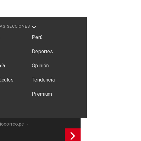
AS SECCIONES
a
Perú
Deportes
ía
Opinión
áculos
Tendencia
Premium
riocorreo.pe