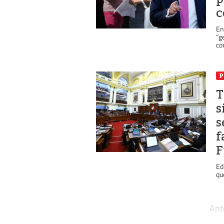
c
En
“g
co
P
T
s
s
f
F
Ed
qu
Ant