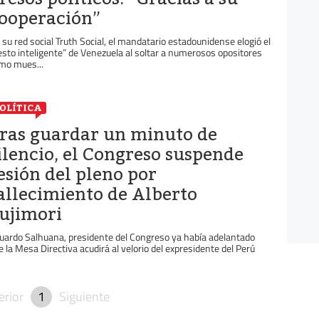
ooperación”
 su red social Truth Social, el mandatario estadounidense elogió el
esto inteligente” de Venezuela al soltar a numerosos opositores
mo mues...
OLÍTICA
ras guardar un minuto de
ilencio, el Congreso suspende
esión del pleno por
allecimiento de Alberto
ujimori
uardo Salhuana, presidente del Congreso ya había adelantado
e la Mesa Directiva acudirá al velorio del expresidente del Perú
erior
1
Siguiente