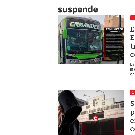
suspende
L
E
E
t
c
La
la
en
L
S
p
e
c