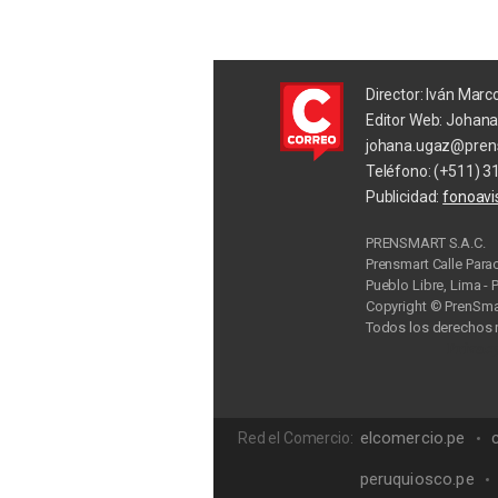
Director: Iván Marc
Editor Web: Johan
johana.ugaz@pren
Teléfono: (+511) 3
Publicidad:
fonoav
PRENSMART S.A.C.
Prensmart Calle Para
Pueblo Libre, Lima - 
Copyright © PrenSmar
Todos los derechos 
Privac
elcomercio.pe
Red el Comercio:
peruquiosco.pe