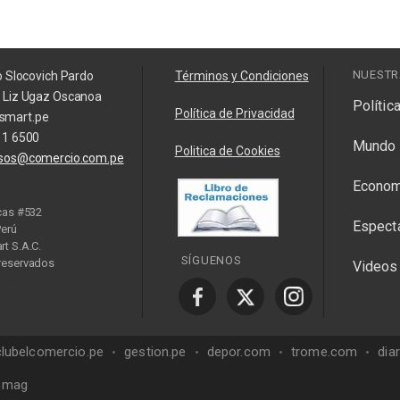
NUESTR
o Slocovich Pardo
Términos y Condiciones
a Liz Ugaz Oscanoa
Polític
Política de Privacidad
smart.pe
11 6500
Mundo
Politica de Cookies
isos@comercio.com.pe
Econom
cas #532
Espect
Perú
t S.A.C.
SÍGUENOS
reservados
Videos
y Manager
clubelcomercio.pe
gestion.pe
depor.com
trome.com
dia
mag