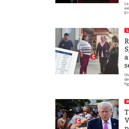
La
ex
El
L
R
S
a
s
Us
de
fi
T
V
p