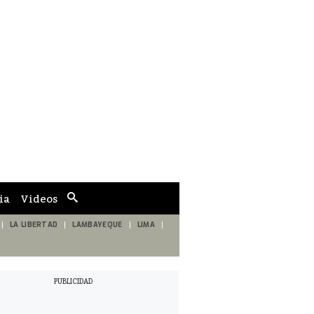
ia
Videos
Cuadro
de
búsqueda
LA LIBERTAD
LAMBAYEQUE
LIMA