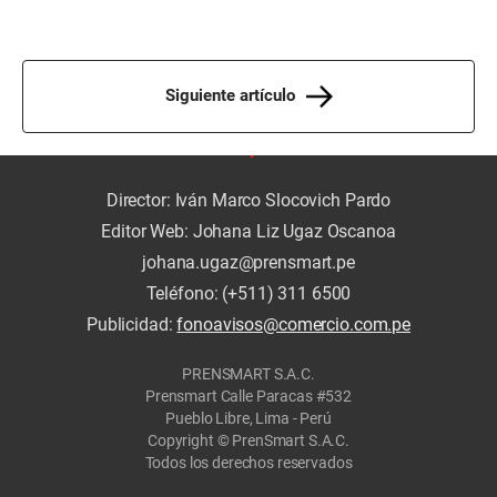
Siguiente artículo
Director: Iván Marco Slocovich Pardo
Editor Web: Johana Liz Ugaz Oscanoa
johana.ugaz@prensmart.pe
Teléfono: (+511) 311 6500
Publicidad:
fonoavisos@comercio.com.pe
PRENSMART S.A.C.
Prensmart Calle Paracas #532
Pueblo Libre, Lima - Perú
Copyright © PrenSmart S.A.C.
Todos los derechos reservados