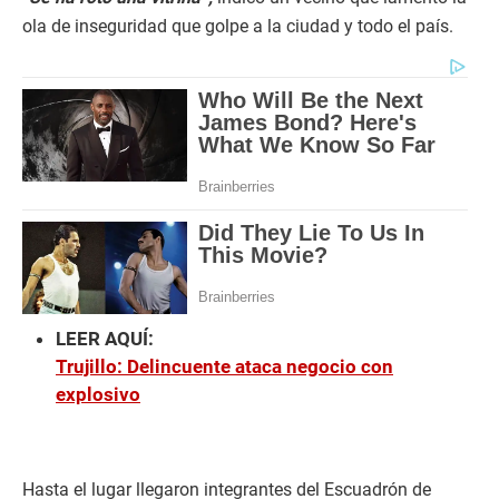
o
ola de inseguridad que golpe a la ciudad y todo el país.
n
d
s
o
f
1
m
i
n
u
t
e
,
1
6
s
e
c
LEER AQUÍ:
o
Trujillo: Delincuente ataca negocio con
n
d
explosivo
s
Hasta el lugar llegaron integrantes del Escuadrón de