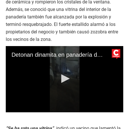
de cerámica y rompieron los cristales de la ventana.
Además, se conoció que una vitrina del interior de la
panadería también fue alcanzada por la explosión y
terminó resquebrajado. El fuerte estallido alarmó a los
propietarios del negocio y también causó zozobra entre
los vecinos de la zona.
Detonan dinamita en panadería de Trujillo
0
s
e
c
“Se ha roto una vitrina”,
indicó un vecino que lamentó la