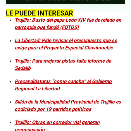
📍 NOTICIAS · POLÍTICA · MUNDO· ACTUALIDAD
LE PUEDE INTERESAR
Trujillo: Busto del papa León XIV fue develado en
parroquia que fundó (FOTOS)
La Libertad: Pide revisar el presupuesto que se
exige para el Proyecto Especial Chavimochic
Trujillo: Para mejorar pistas falta informe de
Sedalib
Precandidaturas “como cancha” al Gobierno
Regional La Libertad
Sillón de la Municipalidad Provincial de Trujillo es
codiciado por 19 partidos políticos
Trujillo: Obras en corredor vial generan
preocupación