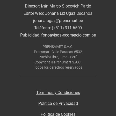
Director: Iván Marco Slocovich Pardo
Editor Web: Johana Liz Ugaz Oscanoa
johana.ugaz@prensmart.pe
Teléfono: (+511) 311 6500
Publicidad:
fonoavisos@comercio.com.pe
PRENSMART S.A.C.
Prensmart Calle Paracas #532
Pueblo Libre, Lima - Perú
Copyright © PrenSmart S.A.C.
Todos los derechos reservados
Términos y Condiciones
Política de Privacidad
Politica de Cookies