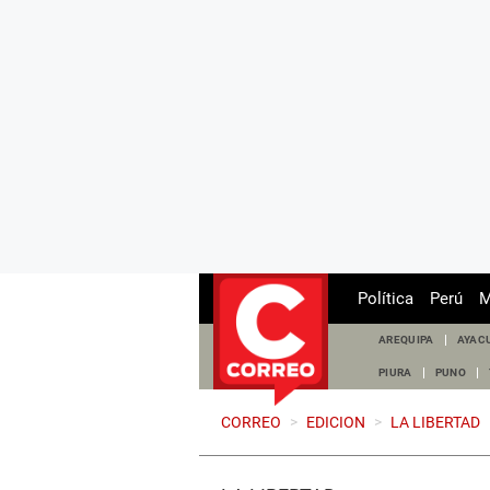
Política
Perú
M
AREQUIPA
AYAC
PIURA
PUNO
CORREO
>
EDICION
>
LA LIBERTAD