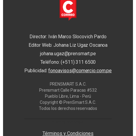
Director: Iván Marco Slocovich Pardo
Editor Web: Johana Liz Ugaz Oscanoa
johana.ugaz@prensmart.pe
Teléfono: (+511) 311 6500
Publicidad:
fonoavisos@comercio.com.pe
PRENSMART S.A.C.
Prensmart Calle Paracas #532
Pueblo Libre, Lima - Perú
Copyright © PrenSmart S.A.C.
Todos los derechos reservados
Privacy Manager
Términos y Condiciones