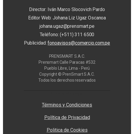
Director: Iván Marco Slocovich Pardo
Editor Web: Johana Liz Ugaz Oscanoa
johana.ugaz@prensmart.pe
Teléfono: (+511) 311 6500
Publicidad:
fonoavisos@comercio.com.pe
PRENSMART S.A.C.
Prensmart Calle Paracas #532
Pueblo Libre, Lima - Perú
Copyright © PrenSmart S.A.C.
Todos los derechos reservados
Privacy Manager
Términos y Condiciones
Política de Privacidad
Politica de Cookies