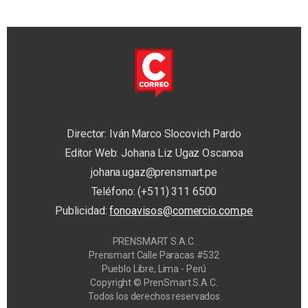
Director: Iván Marco Slocovich Pardo
Editor Web: Johana Liz Ugaz Oscanoa
johana.ugaz@prensmart.pe
Teléfono: (+511) 311 6500
Publicidad:
fonoavisos@comercio.com.pe
PRENSMART S.A.C.
Prensmart Calle Paracas #532
Pueblo Libre, Lima - Perú
Copyright © PrenSmart S.A.C.
Todos los derechos reservados