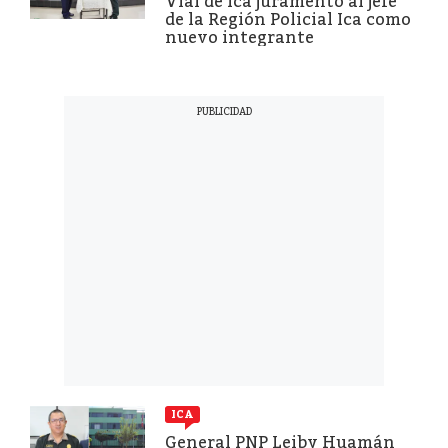
Vial de Ica juramentó al jefe
de la Región Policial Ica como
nuevo integrante
ICA
General PNP Leiby Huamán