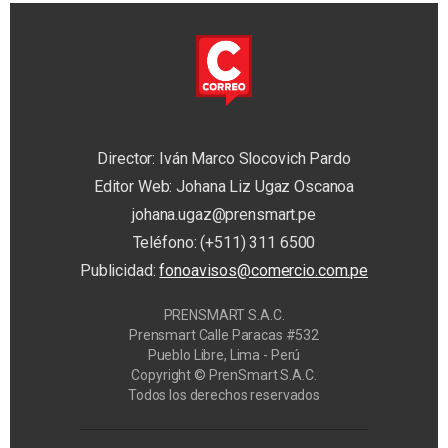
Director: Iván Marco Slocovich Pardo
Editor Web: Johana Liz Ugaz Oscanoa
johana.ugaz@prensmart.pe
Teléfono: (+511) 311 6500
Publicidad:
fonoavisos@comercio.com.pe
PRENSMART S.A.C.
Prensmart Calle Paracas #532
Pueblo Libre, Lima - Perú
Copyright © PrenSmart S.A.C.
Todos los derechos reservados
Privacy Manager