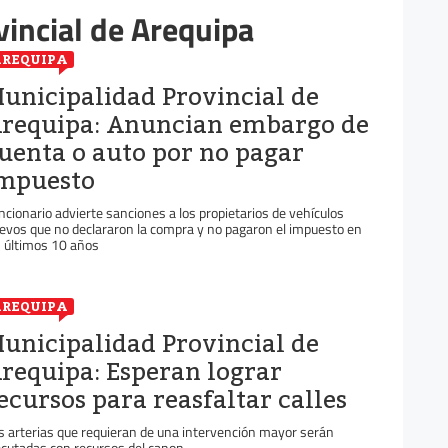
incial de Arequipa
REQUIPA
unicipalidad Provincial de
requipa: Anuncian embargo de
uenta o auto por no pagar
mpuesto
ncionario advierte sanciones a los propietarios de vehículos
evos que no declararon la compra y no pagaron el impuesto en
s últimos 10 años
REQUIPA
unicipalidad Provincial de
requipa: Esperan lograr
ecursos para reasfaltar calles
s arterias que requieran de una intervención mayor serán
ecutadas con recursos del canon