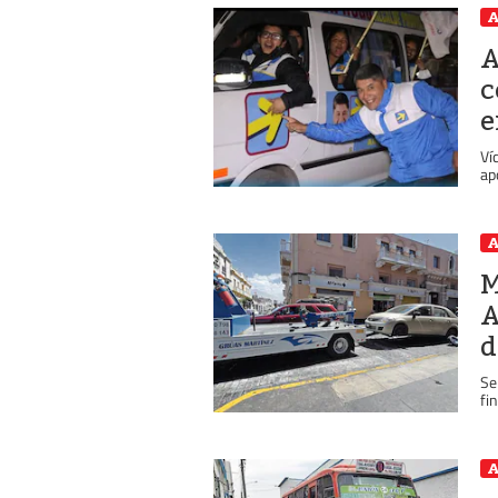
A
A
c
e
Ví
ap
A
M
A
d
Se
fi
A