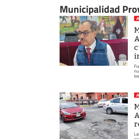
Municipalidad Prov
A
M
A
c
i
Fu
nu
lo
A
M
A
r
La
ej