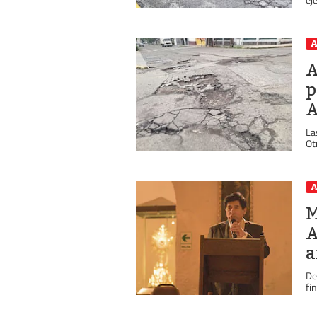
A
A
p
A
La
Ot
A
M
A
a
De
fi