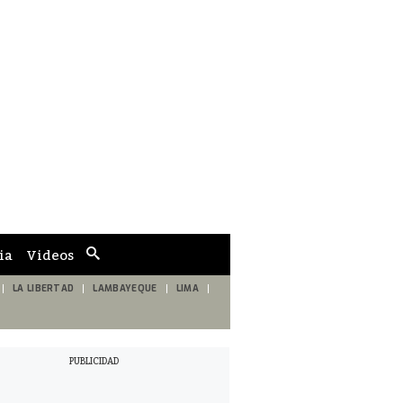
ia
Videos
Cuadro
de
búsqueda
LA LIBERTAD
LAMBAYEQUE
LIMA