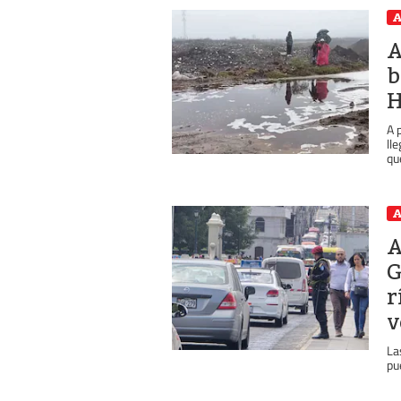
A
A
b
H
A 
ll
qu
A
A
G
r
v
La
pu