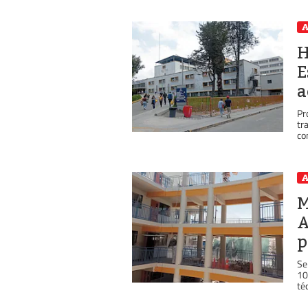
A
H
E
a
Pr
tr
co
A
M
A
p
Se
10
téc