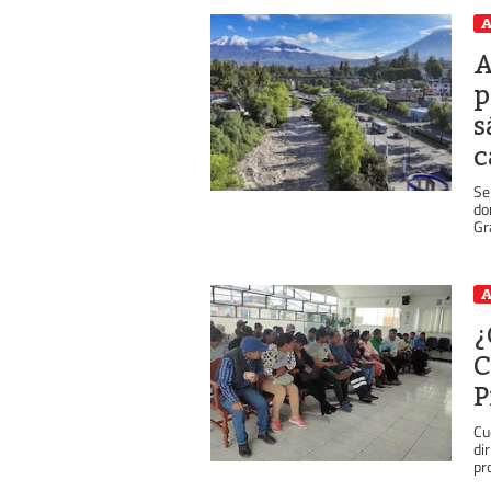
A
A
p
s
c
Se
do
Gr
A
¿
C
P
Cu
di
pr