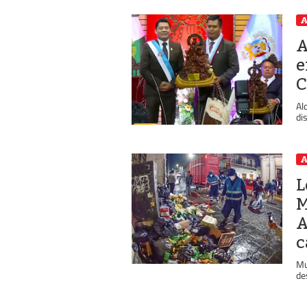
A
A
e
C
Al
di
A
L
M
A
c
Mu
de