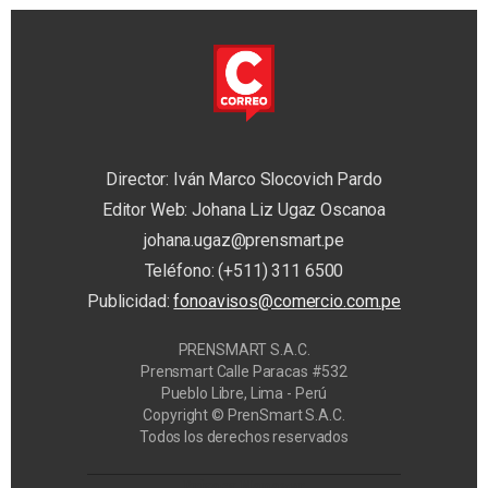
Director: Iván Marco Slocovich Pardo
Editor Web: Johana Liz Ugaz Oscanoa
johana.ugaz@prensmart.pe
Teléfono: (+511) 311 6500
Publicidad:
fonoavisos@comercio.com.pe
PRENSMART S.A.C.
Prensmart Calle Paracas #532
Pueblo Libre, Lima - Perú
Copyright © PrenSmart S.A.C.
Todos los derechos reservados
Privacy Manager