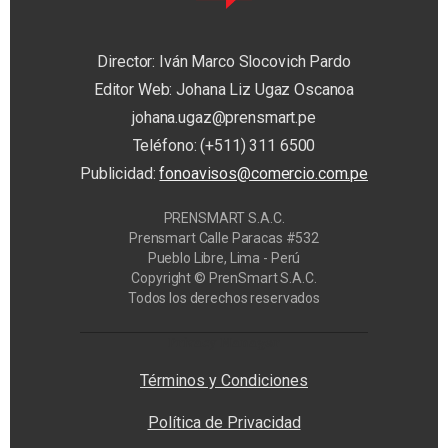
Director: Iván Marco Slocovich Pardo
Editor Web: Johana Liz Ugaz Oscanoa
johana.ugaz@prensmart.pe
Teléfono: (+511) 311 6500
Publicidad:
fonoavisos@comercio.com.pe
PRENSMART S.A.C.
Prensmart Calle Paracas #532
Pueblo Libre, Lima - Perú
Copyright © PrenSmart S.A.C.
Todos los derechos reservados
Privacy Manager
Términos y Condiciones
Política de Privacidad