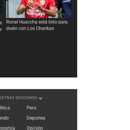
Ronal Huaccha está listo para
l
duelo con Los Chankas
r
ESTRAS SECCIONES
ítica
Perú
ndo
Deportes
onomía
Opinión