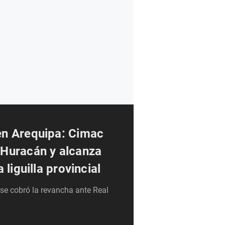
en Arequipa: Cimac
Huracán y alcanza
 liguilla provincial
se cobró la revancha ante Real