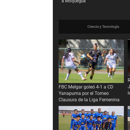
a Moquegua
Ciencia y Tecnología
R
J
FBC Melgar goleó 4-1 a CD
l
Yanapuma por el Torneo
Clausura de la Liga Femenina