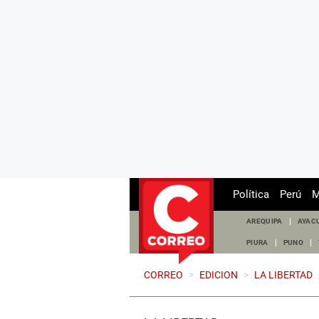
Política
Perú
M
AREQUIPA
AYAC
PIURA
PUNO
CORREO
>
EDICION
>
LA LIBERTAD