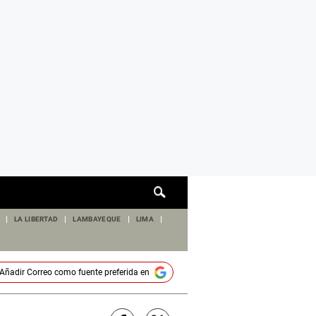
Cuadro
de
búsqueda
LA LIBERTAD
LAMBAYEQUE
LIMA
Añadir
Correo
como fuente preferida en