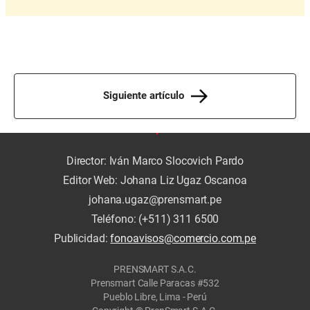
Siguiente artículo
Director: Iván Marco Slocovich Pardo
Editor Web: Johana Liz Ugaz Oscanoa
johana.ugaz@prensmart.pe
Teléfono: (+511) 311 6500
Publicidad:
fonoavisos@comercio.com.pe
PRENSMART S.A.C.
Prensmart Calle Paracas #532
Pueblo Libre, Lima - Perú