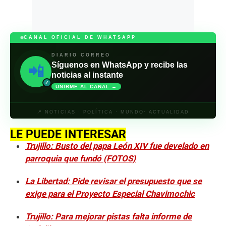
CANAL OFICIAL DE WHATSAPP
DIARIO CORREO
Síguenos en WhatsApp y recibe las
📲
noticias al instante
✓
UNIRME AL CANAL →
📍 NOTICIAS · POLÍTICA · MUNDO· ACTUALIDAD
LE PUEDE INTERESAR
Trujillo: Busto del papa León XIV fue develado en
parroquia que fundó (FOTOS)
La Libertad: Pide revisar el presupuesto que se
exige para el Proyecto Especial Chavimochic
Trujillo: Para mejorar pistas falta informe de