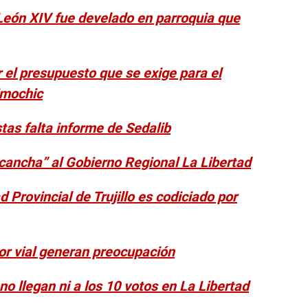
 León XIV fue develado en parroquia que
r el presupuesto que se exige para el
imochic
stas falta informe de Sedalib
ancha” al Gobierno Regional La Libertad
d Provincial de Trujillo es codiciado por
dor vial generan preocupación
o llegan ni a los 10 votos en La Libertad