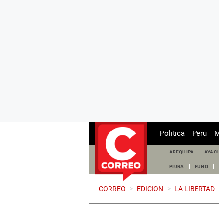
Política
Perú
M
AREQUIPA
AYAC
PIURA
PUNO
CORREO
>
EDICION
>
LA LIBERTAD