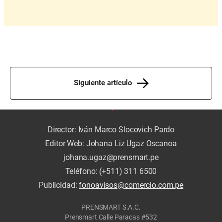
Siguiente artículo
Director: Iván Marco Slocovich Pardo
Editor Web: Johana Liz Ugaz Oscanoa
johana.ugaz@prensmart.pe
Teléfono: (+511) 311 6500
Publicidad:
fonoavisos@comercio.com.pe
PRENSMART S.A.C.
Prensmart Calle Paracas #532