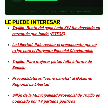
📍 NOTICIAS · POLÍTICA · MUNDO· ACTUALIDAD
LE PUEDE INTERESAR
Trujillo: Busto del papa León XIV fue develado en
parroquia que fundó (FOTOS)
La Libertad: Pide revisar el presupuesto que se
exige para el Proyecto Especial Chavimochic
Trujillo: Para mejorar pistas falta informe de
Sedalib
Precandidaturas “como cancha” al Gobierno
Regional La Libertad
Sillón de la Municipalidad Provincial de Trujillo es
codiciado por 19 partidos políticos