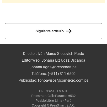
Siguiente artículo
Director: Iván Marco Slocovich Pardo
Editor Web: Johana Liz Ugaz Oscanoa
johana.ugaz@prensmart.pe
Teléfono: (+511) 311 6500
Publicidad:
fonoavisos@comercio.com.pe
PRENSMART S.A.C.
Prensmart Calle Paracas #532
Pueblo Libre, Lima - Perú
Copyright © PrenSmart S.A.C.