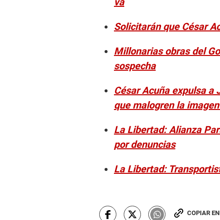
va
Solicitarán que César A
Millonarias obras del G
sospecha
César Acuña expulsa a J
que malogren la imagen 
La Libertad: Alianza Pa
por denuncias
La Libertad: Transporti
COPIAR E