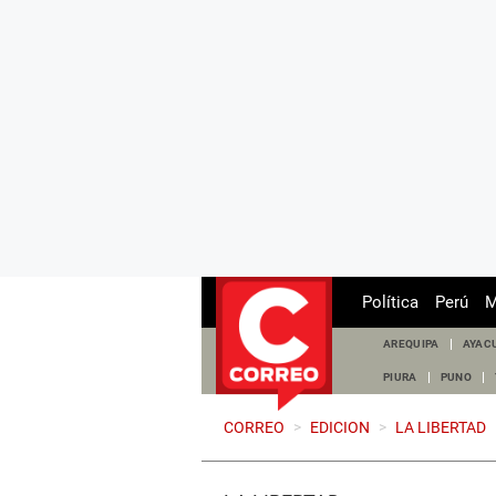
Política
Perú
M
AREQUIPA
AYAC
PIURA
PUNO
CORREO
>
EDICION
>
LA LIBERTAD