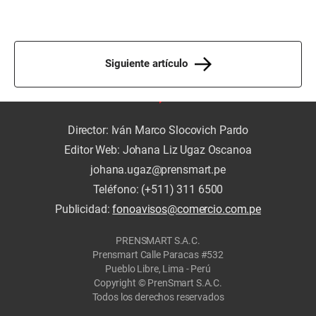
Siguiente artículo
Director: Iván Marco Slocovich Pardo
Editor Web: Johana Liz Ugaz Oscanoa
johana.ugaz@prensmart.pe
Teléfono: (+511) 311 6500
Publicidad:
fonoavisos@comercio.com.pe
PRENSMART S.A.C.
Prensmart Calle Paracas #532
Pueblo Libre, Lima - Perú
Copyright © PrenSmart S.A.C.
Todos los derechos reservados