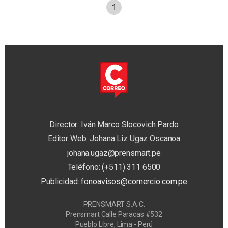
1
Director: Iván Marco Slocovich Pardo
Editor Web: Johana Liz Ugaz Oscanoa
johana.ugaz@prensmart.pe
Teléfono: (+511) 311 6500
Publicidad:
fonoavisos@comercio.com.pe
PRENSMART S.A.C.
Prensmart Calle Paracas #532
Pueblo Libre, Lima - Perú