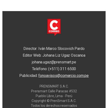
Director: Iván Marco Slocovich Pardo
Editor Web: Johana Liz Ugaz Oscanoa
johana.ugaz@prensmart.pe
Teléfono: (+511) 311 6500
Publicidad:
fonoavisos@comercio.com.pe
PRENSMART S.A.C.
Prensmart Calle Paracas #532
Pueblo Libre, Lima - Perú
Copyright © PrenSmart S.A.C.
Todos los derechos reservados