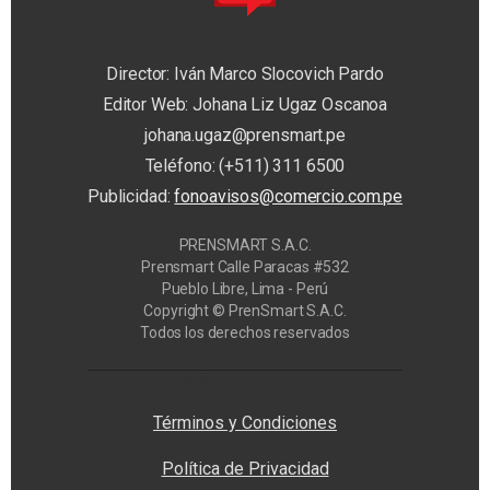
Director: Iván Marco Slocovich Pardo
Editor Web: Johana Liz Ugaz Oscanoa
johana.ugaz@prensmart.pe
Teléfono: (+511) 311 6500
Publicidad:
fonoavisos@comercio.com.pe
PRENSMART S.A.C.
Prensmart Calle Paracas #532
Pueblo Libre, Lima - Perú
Copyright © PrenSmart S.A.C.
Todos los derechos reservados
Privacy Manager
Términos y Condiciones
Política de Privacidad