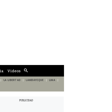
ia
Videos
Cuadro
de
búsqueda
LA LIBERTAD
LAMBAYEQUE
LIMA