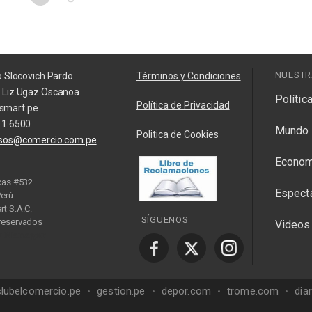
NUESTR
o Slocovich Pardo
Términos y Condiciones
a Liz Ugaz Oscanoa
Polític
Política de Privacidad
smart.pe
11 6500
Mundo
Politica de Cookies
isos@comercio.com.pe
Econom
cas #532
Espect
Perú
t S.A.C.
SÍGUENOS
reservados
Videos
y Manager
clubelcomercio.pe
gestion.pe
depor.com
trome.com
dia