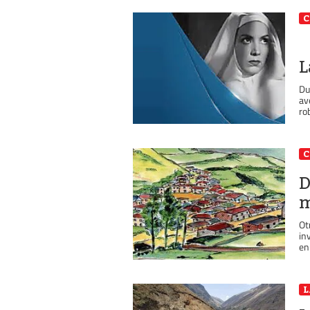
C
L
Du
av
rob
C
D
m
Ot
in
en
L