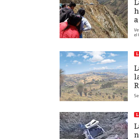
L
h
a
Ve
el
L
L
l
R
Se
L
L
n