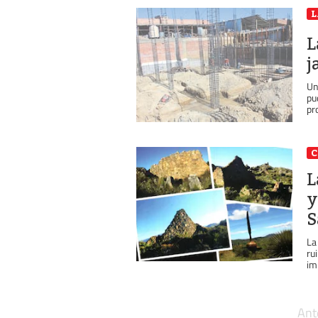
L
L
j
Un
pu
pr
C
L
y
S
La
ru
im
Ant