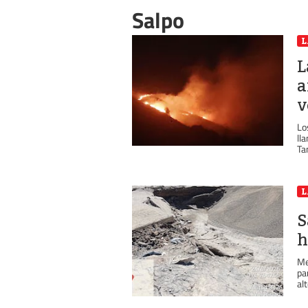
Salpo
L
L
a
v
Lo
ll
Ta
L
S
h
Me
pa
alt