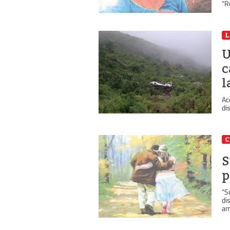
“R
L
U
c
l
Ac
dis
C
S
p
“S
di
am