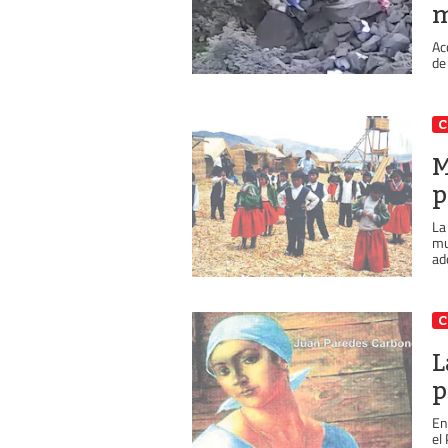
m
Ac
de
C
M
p
La
mu
ad
C
L
p
En
el