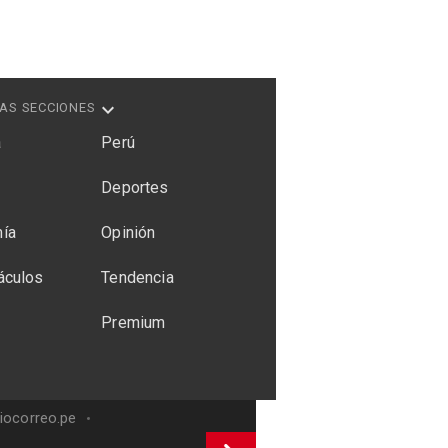
AS SECCIONES
a
Perú
Deportes
ía
Opinión
áculos
Tendencia
Premium
riocorreo.pe