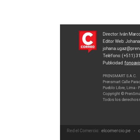
Director: Iván Marc
Editor Web: Johan
johana.ugaz@pren
Teléfono: (+511) 3
Publicidad:
fonoav
PRENSMART S.A.C.
Prensmart Calle Para
Pueblo Libre, Lima - 
Copyright © PrenSmar
Todos los derechos 
Privac
elcomercio.pe
Red el Comercio: