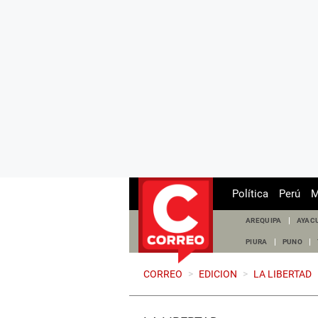
Política
Perú
M
AREQUIPA
AYAC
PIURA
PUNO
CORREO
>
EDICION
>
LA LIBERTAD