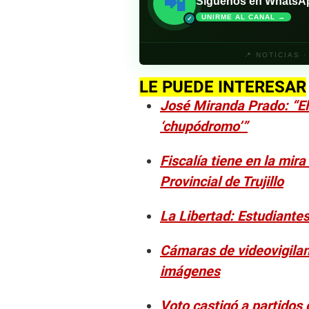
📲
Síguenos en WhatsApp 
UNIRME AL CANAL →
✓
📍 NOTICIAS 
LE PUEDE INTERESAR
José Miranda Prado: “El
‘chupódromo’”
Fiscalía tiene en la mir
Provincial de Trujillo
La Libertad: Estudiante
Cámaras de videovigilanc
imágenes
Voto castigó a partidos