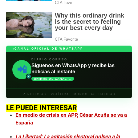
CANAL OFICIAL DE WHATSAPP
DIARIO CORREO
Síguenos en WhatsApp y recibe las
📲
noticias al instante
✓
UNIRME AL CANAL →
📍 NOTICIAS · POLÍTICA · MUNDO· ACTUALIDAD
LE PUEDE INTERESAR
En medio de crisis en APP, César Acuña se va a
España
La Libertad: La agitación electoral golpea a la