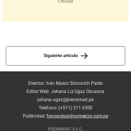
Siguiente artículo
Director: Iván Marco Slocovich Pardo
Editor Web: Johana Liz Ugaz Oscanoa
johana.ugaz@prensmart.pe
Teléfono: (+511) 311 6500
Publicidad:
fonoavisos@comercio.com.pe
PRENSMART S.A.C.