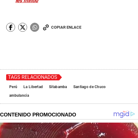
les mintió
COPIAR ENLACE
TAGS RELACIONADOS
Perú
La Libertad
Sitabamba
Santiago de Chuco
ambulancia