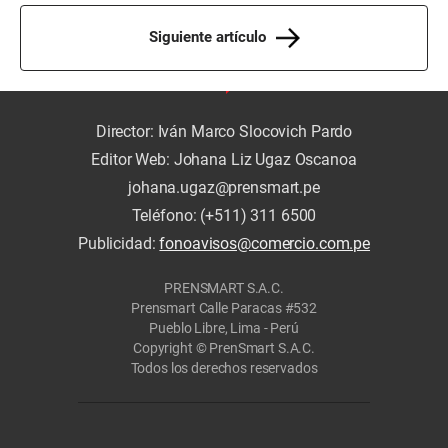
Siguiente artículo
Director: Iván Marco Slocovich Pardo
Editor Web: Johana Liz Ugaz Oscanoa
johana.ugaz@prensmart.pe
Teléfono: (+511) 311 6500
Publicidad:
fonoavisos@comercio.com.pe
PRENSMART S.A.C.
Prensmart Calle Paracas #532
Pueblo Libre, Lima - Perú
Copyright © PrenSmart S.A.C.
Todos los derechos reservados