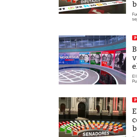
b
Fu
se
P
B
v
e
El
Pu
P
E
c
b