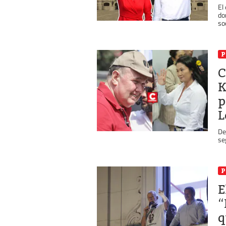
El
do
so
P
C
K
p
L
De
se
P
E
“
q