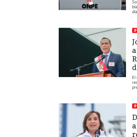
So
bl
día
P
J
a
R
d
El
re
pr
P
D
a
r