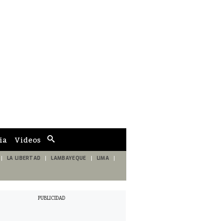
ia
Videos
Cuadro
de
búsqueda
LA LIBERTAD
LAMBAYEQUE
LIMA