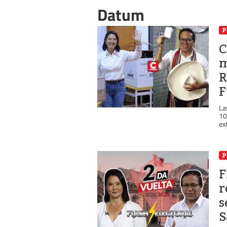
Datum
P
C
m
R
F
La
10
ex
P
F
r
s
S