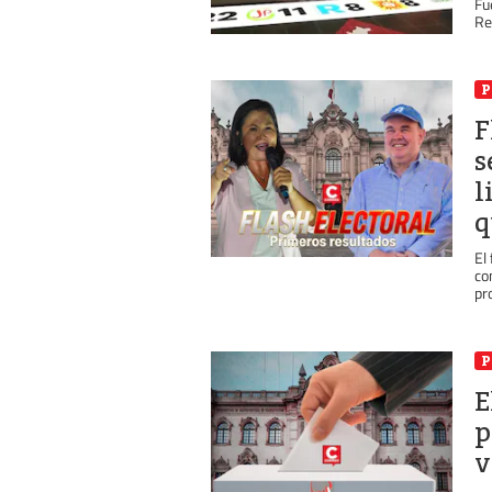
Fu
Re
P
F
s
l
q
El
co
pro
P
E
p
v