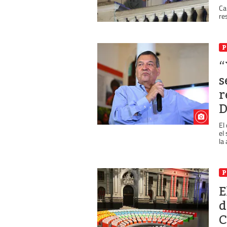
Ca
re
P
“
s
r
El
el
la 
P
E
d
C