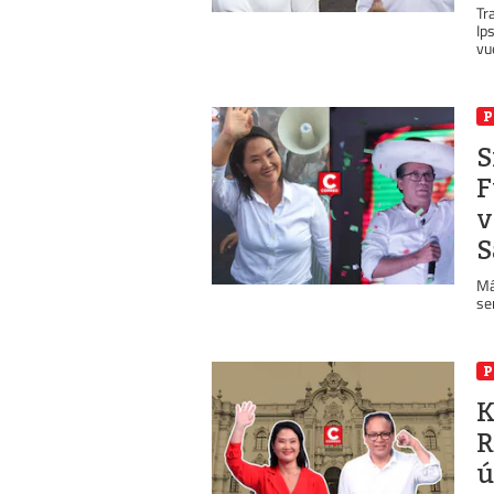
Tr
Ip
vue
P
S
F
v
S
Má
se
P
K
R
ú