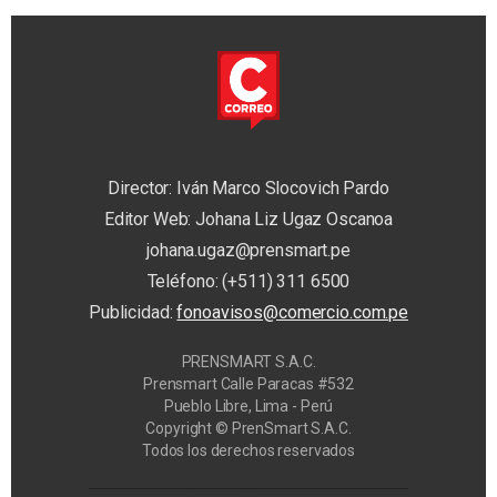
Director: Iván Marco Slocovich Pardo
Editor Web: Johana Liz Ugaz Oscanoa
johana.ugaz@prensmart.pe
Teléfono: (+511) 311 6500
Publicidad:
fonoavisos@comercio.com.pe
PRENSMART S.A.C.
Prensmart Calle Paracas #532
Pueblo Libre, Lima - Perú
Copyright © PrenSmart S.A.C.
Todos los derechos reservados