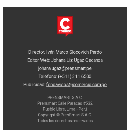
Director: Iván Marco Slocovich Pardo
Editor Web: Johana Liz Ugaz Oscanoa
johana.ugaz@prensmart.pe
Teléfono: (+511) 311 6500
Publicidad:
fonoavisos@comercio.com.pe
PRENSMART S.A.C.
Prensmart Calle Paracas #532
Pueblo Libre, Lima - Perú
Copyright © PrenSmart S.A.C.
Todos los derechos reservados