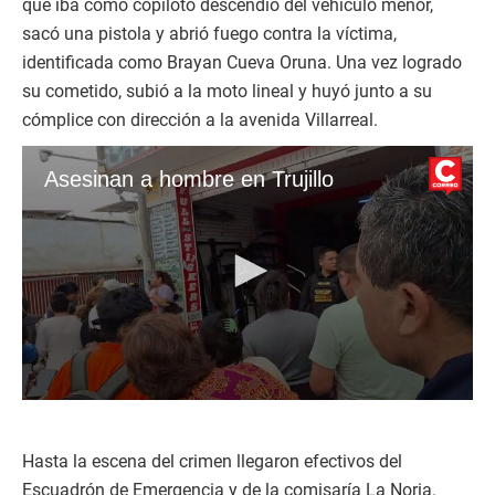
que iba como copiloto descendió del vehículo menor,
sacó una pistola y abrió fuego contra la víctima,
identificada como Brayan Cueva Oruna. Una vez logrado
su cometido, subió a la moto lineal y huyó junto a su
cómplice con dirección a la avenida Villarreal.
Asesinan a hombre en Trujillo
0
s
e
c
Hasta la escena del crimen llegaron efectivos del
o
Escuadrón de Emergencia y de la comisaría La Noria.